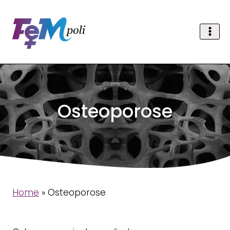
Doorgaan
naar
inhoud
Osteoporose
Home
»
Osteoporose