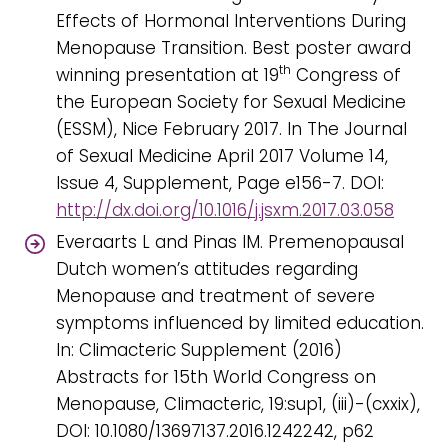
Effects of Hormonal Interventions During
Menopause Transition. Best poster award
th
winning presentation at 19
Congress of
the European Society for Sexual Medicine
(ESSM), Nice February 2017. In The Journal
of Sexual Medicine April 2017 Volume 14,
Issue 4, Supplement, Page e156-7. DOI:
http://dx.doi.org/10.1016/j.jsxm.2017.03.058
Everaarts L and Pinas IM. Premenopausal
Dutch women’s attitudes regarding
Menopause and treatment of severe
symptoms influenced by limited education.
In: Climacteric Supplement (2016)
Abstracts for 15th World Congress on
Menopause, Climacteric, 19:sup1, (iii)-(cxxix),
DOI: 10.1080/13697137.2016.1242242, p62