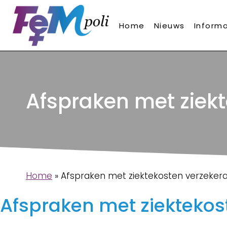
Doorgaan
naar
Home
Nieuws
Informa
inhoud
Afspraken met ziekt
Home
»
Afspraken met ziektekosten verzekera
Afspraken met ziektekos