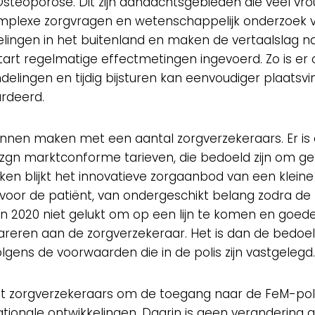
Osteoporose. Dit zijn aandachtsgebieden die veel v
 complexe zorgvragen en wetenschappelijk onderzoek
kkelingen in het buitenland en maken de vertaalslag n
start regelmatige effectmetingen ingevoerd. Zo is er
elingen en tijdig bijsturen kan eenvoudiger plaats
rdeerd.
nnen maken met een aantal zorgverzekeraars. Er is 
n marktconforme tarieven, die bedoeld zijn om gem
ken blijkt het innovatieve zorgaanbod van een kleine
 voor de patiënt, van ondergeschikt belang zodra d
 in 2020 niet gelukt om op een lijn te komen en goe
eren aan de zorgverzekeraar. Het is dan de bedoeling
gens de voorwaarden die in de polis zijn vastgelegd.
met zorgverzekeraars om de toegang naar de FeM-poli
nationale ontwikkelingen. Daarin is geen verandering