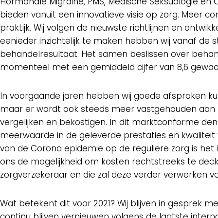
Hormonale Migraine, PMS, Medische Seksuologie en 
bieden vanuit een innovatieve visie op zorg. Meer
praktijk. Wij volgen de nieuwste richtlijnen en ontwi
eenieder inzichtelijk te maken hebben wij vanaf de 
behandelresultaat. Het samen beslissen over behand
momenteel met een gemiddeld cijfer van 8,6 gewaa
In voorgaande jaren hebben wij goede afspraken ku
maar er wordt ook steeds meer vastgehouden aan zg
vergelijken en bekostigen. In dit marktconforme den
meerwaarde in de geleverde prestaties en kwaliteit
van de Corona epidemie op de reguliere zorg is het
ons de mogelijkheid om kosten rechtstreeks te declar
zorgverzekeraar en die zal deze verder verwerken vol
Wat betekent dit voor 2021? Wij blijven in gesprek 
continu blijven vernieuwen volgens de laatste inter